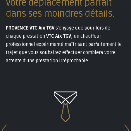
Votre déplacement parfait
dans ses moindres détails.
PROVENCE VTC Aix TGV
s'engage que pour lors de
chaque prestation
VTC Aix TGV
, un chauffeur
professionnel expérimenté maîtrisant parfaitement le
trajet que vous souhaitez effectuer comblera votre
attente d'une prestation irréprochable.
Stop Sliding
Previous Slide
RÉSERVATION EN 3 CLICS