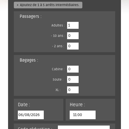
+
Ajoutez de 1 à 5 arrêts intermédiaires.
Passagers :
Adultes :
- 10 ans :
- 2 ans :
Bagages :
Cabine :
Soute :
XL :
Date :
Heure :